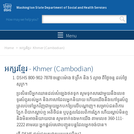
Skip to main content
Washington State Department of Social and Health Services
How may we help you?
Search form
Search
Menu
Home
អក្សរខ្មែរ - Khmer (Cambodian)
អក្សរខ្មែរ - Khmer (Cambodian)
DSHS 800-902-7878 ចន្លោះម៉ោង 8 ព្រឹក និង 5 ល្ងាច ពីថ្ងៃចន្ទ ដល់ថ្ងៃ
សុក្រ។
ប្រសិនបើអ្នកឈានដល់សំឡេងថតទុក សូមទុកសារជាមួយនឹងលេខ
ទូរស័ព្ទរបស់អ្នក និងភាសាដែលអ្នកនិយាយ ហើយយើងនឹងហៅទូរស័ព្ទ
ត្រលប់ទៅអ្នកវិញជាមួយអ្នកបកប្រែលើបណ្ដាញ។ សម្រាប់ជនពិការ
ភ្នែក ពិបាកស្ដាប់ឮ អតិថិជន ឬបុគ្គលដែលពិការភ្នែក ហើយស្ដាប់មិនឮ
និងមិនអាចនិយាយបាន សូមទាក់ទងមកយើង តាមលេខ 360-111-
2222 តាមរយៈអ្នកផ្ដល់សេវាបញ្ជូនបន្តដែលអ្នកចង់បាន។
តើ DSHS ផ្ដល់ជូនសេវាកម្មប្រភេទអ្វីខ្លះ?