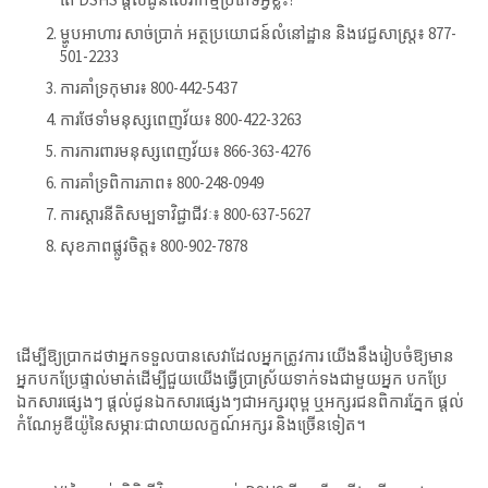
ម្ហូបអាហារ សាច់ប្រាក់ អត្ថប្រយោជន៍លំនៅដ្ឋាន និងវេជ្ជសាស្រ្ត៖ 877-
501-2233
ការគាំទ្រកុមារ៖ 800-442-5437
ការថែទាំមនុស្សពេញវ័យ៖ 800-422-3263
ការការពារមនុស្សពេញវ័យ៖ 866-363-4276
ការគាំទ្រពិការភាព៖ 800-248-0949
ការស្ដារនីតិសម្បទាវិជ្ជាជីវៈ៖ 800-637-5627
សុខភាពផ្លូវចិត្ត៖ 800-902-7878
ដើម្បីឱ្យប្រាកដថាអ្នកទទួលបានសេវាដែលអ្នកត្រូវការ យើងនឹងរៀបចំឱ្យមាន
អ្នកបកប្រែ​ផ្ទាល់មាត់ដើម្បីជួយយើងធ្វើប្រាស្រ័យទាក់ទងជាមួយអ្នក បកប្រែ
ឯកសារផ្សេងៗ ផ្ដល់ជូនឯកសារផ្សេងៗជាអក្សរពុម្ព ឬអក្សរជនពិការភ្នែក ផ្ដល់
កំណែអូឌីយ៉ូនៃសម្ភារៈជាលាយលក្ខណ៍អក្សរ និងច្រើនទៀត។