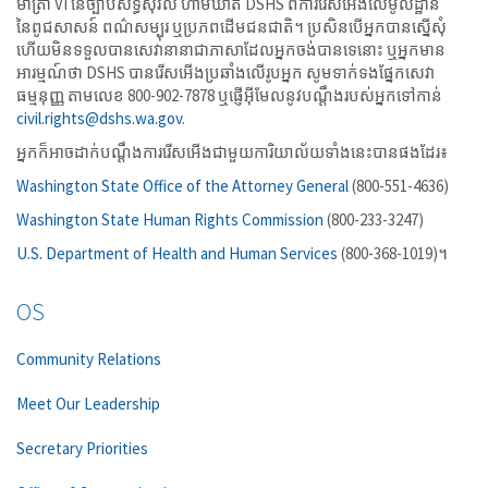
មាត្រា VI នៃច្បាប់សិទ្ធិស៊ីវិល ហាមឃាត់ DSHS ពីការរើសអើងលើមូលដ្ឋាន
នៃពូជសាសន៍ ពណ៌សម្បុរ ឬប្រភពដើមជនជាតិ។ ប្រសិនបើអ្នកបានស្នើសុំ
ហើយមិនទទួលបានសេវានានាជាភាសាដែលអ្នកចង់បានទេនោះ ឬអ្នកមាន
អារម្មណ៍ថា DSHS បានរើសអើងប្រឆាំងលើរូបអ្នក សូមទាក់ទងផ្នែកសេវា
ធម្មនុញ្ញ តាមលេខ 800-902-7878 ឬផ្ញើអ៊ីមែលនូវបណ្ដឹងរបស់អ្នកទៅកាន់
civil.rights@dshs.wa.gov
.
អ្នកក៏អាចដាក់បណ្ដឹងការរើសអើងជាមួយការិយាល័យទាំងនេះបានផងដែរ៖
Washington State Office of the Attorney General
(800-551-4636)
Washington State Human Rights Commission
(800-233-3247)
U.S. Department of Health and Human Services
(800-368-1019)។
OS
Community Relations
Meet Our Leadership
Secretary Priorities